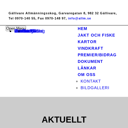
Gällivare Allmänningsskog, Garvaregatan 8, 982 32 Gällivare,
Tel 0970-140 55, Fax 0970-148 97,
info@allm.se
Open Menu
HEM
Hem
Jakt och Fiske
Kartor
Vindkraft
Premier/Bidrag
Dokument
Länkar
Om oss
Kontakt
Bildgalleri
JAKT OCH FISKE
KARTOR
VINDKRAFT
PREMIER/BIDRAG
DOKUMENT
LÄNKAR
OM OSS
KONTAKT
BILDGALLERI
AKTUELLT