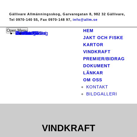
Gällivare Allmänningsskog, Garvaregatan 8, 982 32 Gällivare,
Tel 0970-140 55, Fax 0970-148 97,
info@allm.se
Open Menu
HEM
Hem
Jakt och Fiske
Kartor
Vindkraft
Premier/Bidrag
Dokument
Länkar
Om oss
Kontakt
Bildgalleri
JAKT OCH FISKE
KARTOR
VINDKRAFT
PREMIER/BIDRAG
DOKUMENT
LÄNKAR
OM OSS
KONTAKT
BILDGALLERI
VINDKRAFT