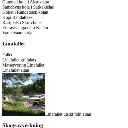
Gammal koja i Aksuvaara
Samebyns koja i Sarkakielas
Köket i Randaträsk kojan
Koja Randaträsk
Rastplats i Skrövfallet
En rastsstuga nära Kattån
Vanhavaara koja
Linafallet
Fallet
Linafallet grillplats
Matservering Linafallet
Linafallet altan
Linafallet utsikt från altan
Skogsavverkning