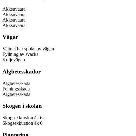
Akksuvaara
Akksuvaara
Akksuvaara
Akksuvaara
Vägar
Vattnet har spolat av vägen
Fyllning av svacka
Kuljovägen
Älgbetesskador
Älgbetesskada
Fejningsskada
Älgbetesskada
Skogen i skolan
Skogsexkursion åk 6
Skogsexkursion åk 6
Plantering