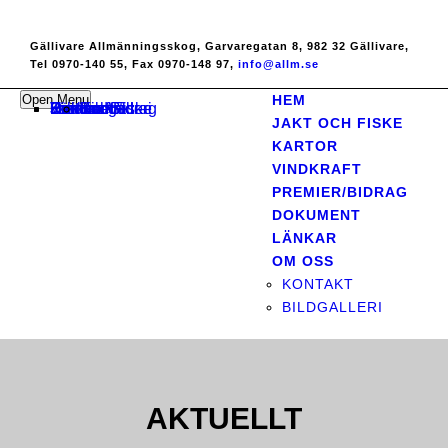
Gällivare Allmänningsskog, Garvaregatan 8, 982 32 Gällivare,
Tel 0970-140 55, Fax 0970-148 97,
info@allm.se
Open Menu
HEM
Hem
Jakt och Fiske
Kartor
Vindkraft
Premier/Bidrag
Dokument
Länkar
Om oss
Kontakt
Bildgalleri
JAKT OCH FISKE
KARTOR
VINDKRAFT
PREMIER/BIDRAG
DOKUMENT
LÄNKAR
OM OSS
KONTAKT
BILDGALLERI
AKTUELLT