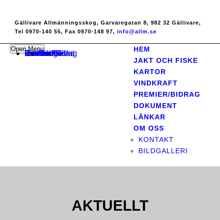
Gällivare Allmänningsskog, Garvaregatan 8, 982 32 Gällivare,
Tel 0970-140 55, Fax 0970-148 97,
info@allm.se
Open Menu
HEM
Hem
Jakt och Fiske
Kartor
Vindkraft
Premier/Bidrag
Dokument
Länkar
Om oss
Kontakt
Bildgalleri
JAKT OCH FISKE
KARTOR
VINDKRAFT
PREMIER/BIDRAG
DOKUMENT
LÄNKAR
OM OSS
KONTAKT
BILDGALLERI
AKTUELLT