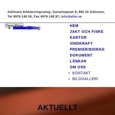
Gällivare Allmänningsskog, Garvaregatan 8, 982 32 Gällivare,
Tel 0970-140 55, Fax 0970-148 97,
info@allm.se
Open Menu
HEM
Hem
Jakt och Fiske
Kartor
Vindkraft
Premier/Bidrag
Dokument
Länkar
Om oss
Kontakt
Bildgalleri
JAKT OCH FISKE
KARTOR
VINDKRAFT
PREMIER/BIDRAG
DOKUMENT
LÄNKAR
OM OSS
KONTAKT
BILDGALLERI
AKTUELLT