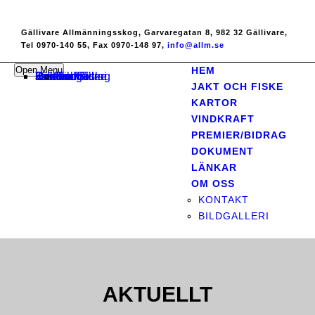
Gällivare Allmänningsskog, Garvaregatan 8, 982 32 Gällivare,
Tel 0970-140 55, Fax 0970-148 97,
info@allm.se
Open Menu
HEM
Hem
Jakt och Fiske
Kartor
Vindkraft
Premier/Bidrag
Dokument
Länkar
Om oss
Kontakt
Bildgalleri
JAKT OCH FISKE
KARTOR
VINDKRAFT
PREMIER/BIDRAG
DOKUMENT
LÄNKAR
OM OSS
KONTAKT
BILDGALLERI
AKTUELLT